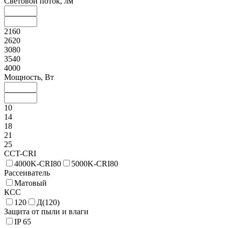
Световой поток, лм
2160
2620
3080
3540
4000
Мощность, Вт
10
14
18
21
25
CCT-CRI
4000K-CRI80
5000K-CRI80
Рассеиватель
Матовый
КСС
120
Д(120)
Защита от пыли и влаги
IP 65