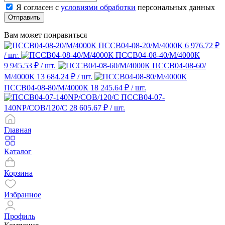
Я согласен с
условиями обработки
персональных данных
Отправить
Вам может понравиться
ПССВ04-08-20/М/4000К
6 976.72 ₽
/ шт.
ПССВ04-08-40/М/4000К
9 945.53 ₽
/ шт.
ПССВ04-08-60/
М/4000К
13 684.24 ₽
/ шт.
ПССВ04-08-80/М/4000К
18 245.64 ₽
/ шт.
ПССВ04-07-
140NP/COB/120/С
28 605.67 ₽
/ шт.
Главная
Каталог
Корзина
Избранное
Профиль