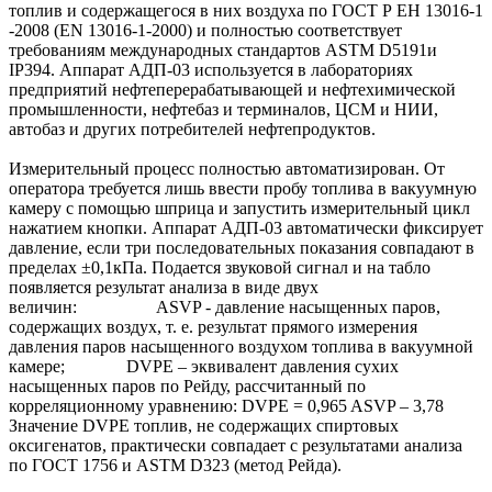
топлив и содержащегося в них воздуха по ГОСТ Р ЕН 13016-1
-2008 (EN 13016-1-2000) и полностью соответствует
требованиям международных стандартов АSТМ D5191и
IP394. Аппарат АДП-03 используется в лабораториях
предприятий нефтеперерабатывающей и нефтехимической
промышленности, нефтебаз и терминалов, ЦСМ и НИИ,
автобаз и других потребителей нефтепродуктов.
Измерительный процесс полностью автоматизирован. От
оператора требуется лишь ввести пробу топлива в вакуумную
камеру с помощью шприца и запустить измерительный цикл
нажатием кнопки. Аппарат АДП-03 автоматически фиксирует
давление, если три последовательных показания совпадают в
пределах ±0,1кПа. Подается звуковой сигнал и на табло
появляется результат анализа в виде двух
величин: ASVP - давление насыщенных паров,
содержащих воздух, т. е. результат прямого измерения
давления паров насыщенного воздухом топлива в вакуумной
камере; DVPE – эквивалент давления сухих
насыщенных паров по Рейду, рассчитанный по
корреляционному уравнению: DVPE = 0,965 ASVP – 3,78
Значение DVPE топлив, не содержащих спиртовых
оксигенатов, практически совпадает с результатами анализа
по ГОСТ 1756 и ASTM D323 (метод Рейда).