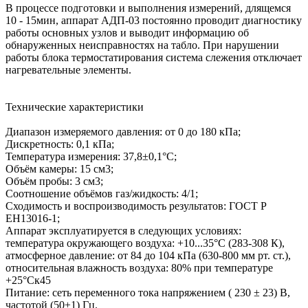
В процессе подготовки и выполнения измерений, длящемся
10 - 15мин, аппарат АДП-03 постоянно проводит диагностику
работы основных узлов и выводит информацию об
обнаруженных неисправностях на табло. При нарушении
работы блока термостатирования система слежения отключает
нагревательные элементы.
Технические характеристики
Диапазон измеряемого давления: от 0 до 180 кПа;
Дискретность: 0,1 кПа;
Температура измерения: 37,8±0,1°С;
Объём камеры: 15 см3;
Объём пробы: 3 см3;
Соотношение объёмов газ/жидкость: 4/1;
Сходимость и воспроизводимость результатов: ГОСТ Р
ЕН13016-1;
Аппарат эксплуатируется в следующих условиях:
температура окружающего воздуха: +10...35°С (283-308 К),
атмосферное давление: от 84 до 104 кПа (630-800 мм рт. ст.),
относительная влажность воздуха: 80% при температуре
+25°Ск45
Питание: сеть переменного тока напряжением ( 230 ± 23) В,
частотой (50±1) Гц.